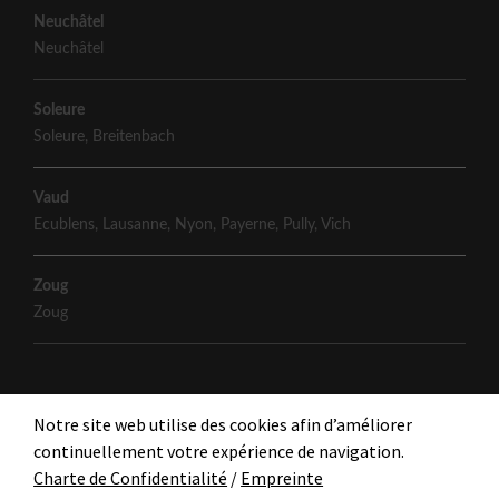
Neuchâtel
Neuchâtel
Soleure
Soleure
,
Breitenbach
Vaud
Ecublens
,
Lausanne
,
Nyon
,
Payerne
,
Pully
,
Vich
Zoug
Zoug
Notre site web utilise des cookies afin d’améliorer
continuellement votre expérience de navigation.
Charte de Confidentialité
/
Empreinte