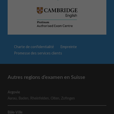
Charte de confidentialité
Empreinte
Promesse des services clients
Autres regions d’examen en Suisse
Argovie
Aarau
,
Baden
,
Rheinfelden
,
Olten
,
Zofingen
Bâle-Ville