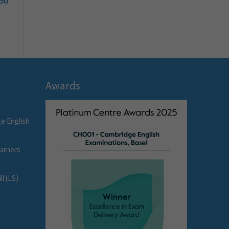
50
Awards
e English
earners
l (LS)