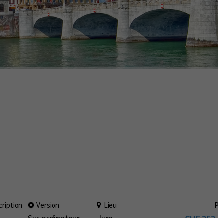
cription
Version
Lieu
P
Sur ordinateur
Jura