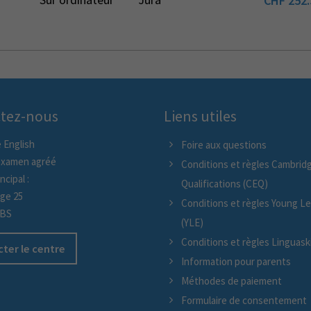
CHF
252.
tez-nous
Liens utiles
 English
Foire aux questions
examen agréé
Conditions et règles Cambridg
ncipal :
Qualifications (CEQ)
age 25
Conditions et règles Young L
/BS
(YLE)
Conditions et règles Linguaskil
ter le centre
Information pour parents
Méthodes de paiement
Formulaire de consentement