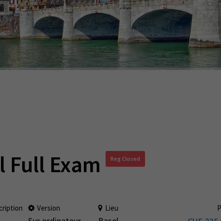
l Full Exam
Reg Closed
cription
Version
Lieu
P
Sur ordinateur
Basel