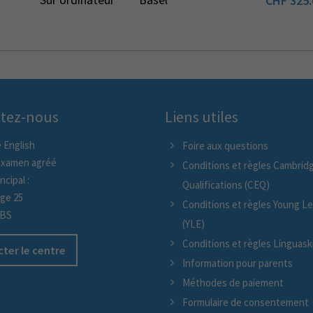
CHF
325.
tez-nous
Liens utiles
 English
Foire aux questions
examen agréé
Conditions et règles Cambridg
ncipal :
Qualifications (CEQ)
age 25
Conditions et règles Young L
/BS
(YLE)
Conditions et règles Linguaskil
ter le centre
Information pour parents
Méthodes de paiement
Formulaire de consentement