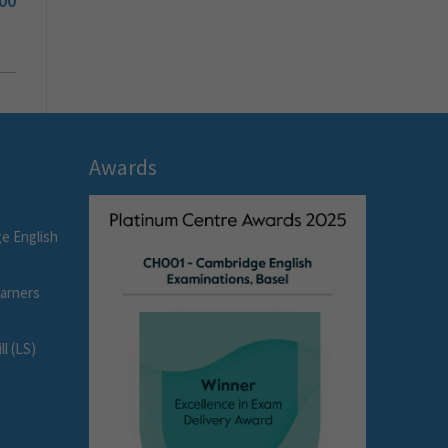
00
Awards
e English
earners
l (LS)