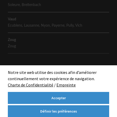
Soleure
,
Breitenbach
Vaud
Ecublens
,
Lausanne
,
Nyon
,
Payerne
,
Pully
,
Vich
Zoug
Zoug
Notre site web utilise des cookies afin d’améliorer
continuellement votre expérience de navigation.
Charte de Confidentialité
/
Empreinte
Accepter
Définir les préférences