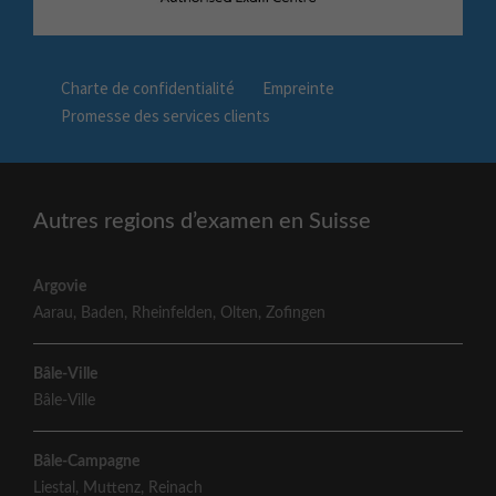
Charte de confidentialité
Empreinte
Promesse des services clients
Autres regions d’examen en Suisse
Argovie
Aarau
,
Baden
,
Rheinfelden
,
Olten
,
Zofingen
Bâle-Ville
Bâle-Ville
Bâle-Campagne
Liestal
,
Muttenz
,
Reinach