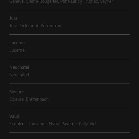
Genève
,
Chêne-Bougeries
,
Petit-Lancy
,
Thônex
,
Veyrier
Jura
Jura
,
Delémont
,
Porrentruy
Lucerne
Lucerne
Neuchâtel
Neuchâtel
Soleure
Soleure
,
Breitenbach
Vaud
Ecublens
,
Lausanne
,
Nyon
,
Payerne
,
Pully
,
Vich