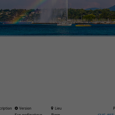
cription
Version
Lieu
P
Sur ordinateur
Bern