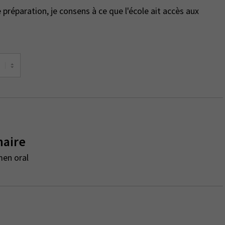
naire
men oral