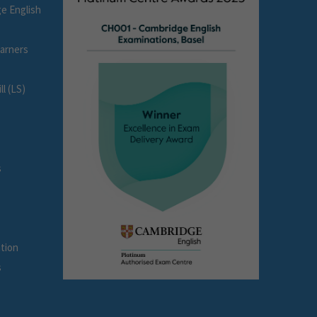
e English
earners
l (LS)
s
tion
s