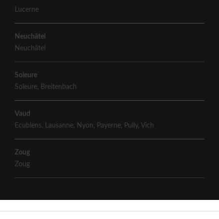
Lucerne
Neuchâtel
Neuchâtel
Soleure
Soleure
,
Breitenbach
Vaud
Ecublens
,
Lausanne
,
Nyon
,
Payerne
,
Pully
,
Vich
Zoug
Zoug