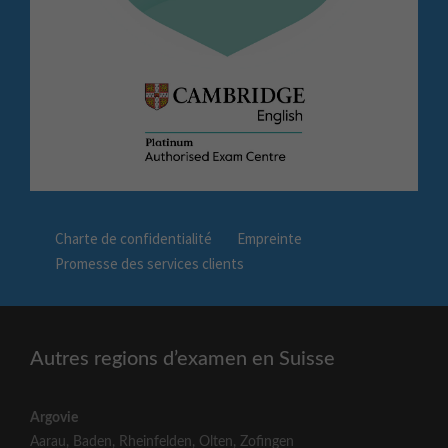
Charte de confidentialité
Empreinte
Promesse des services clients
Autres regions d’examen en Suisse
Argovie
Aarau
,
Baden
,
Rheinfelden
,
Olten
,
Zofingen