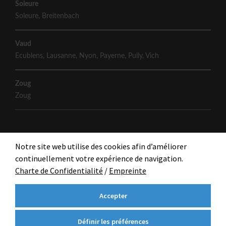
Soleure
Soleure
,
Breitenbach
Vaud
Ecublens
,
Lausanne
,
Nyon
,
Payerne
,
Pully
,
Vich
Zoug
Zoug
Notre site web utilise des cookies afin d’améliorer
continuellement votre expérience de navigation.
Charte de Confidentialité
/
Empreinte
Accepter
Définir les préférences