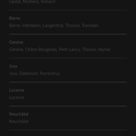
Liestal
,
Muttenz
,
Reinach
Berne
Berne
,
Interlaken
,
Langenthal
,
Thoune
,
Tramelan
Genève
Genève
,
Chêne-Bougeries
,
Petit-Lancy
,
Thônex
,
Veyrier
Jura
Jura
,
Delémont
,
Porrentruy
Lucerne
Lucerne
Neuchâtel
Neuchâtel