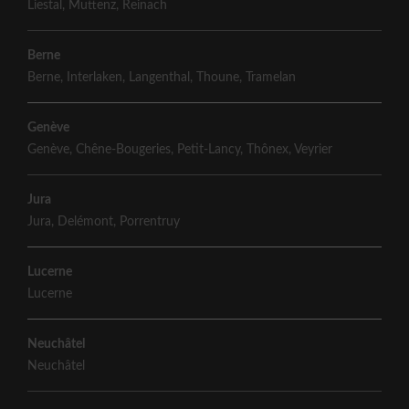
Liestal
,
Muttenz
,
Reinach
Berne
Berne
,
Interlaken
,
Langenthal
,
Thoune
,
Tramelan
Genève
Genève
,
Chêne-Bougeries
,
Petit-Lancy
,
Thônex
,
Veyrier
Jura
Jura
,
Delémont
,
Porrentruy
Lucerne
Lucerne
Neuchâtel
Neuchâtel