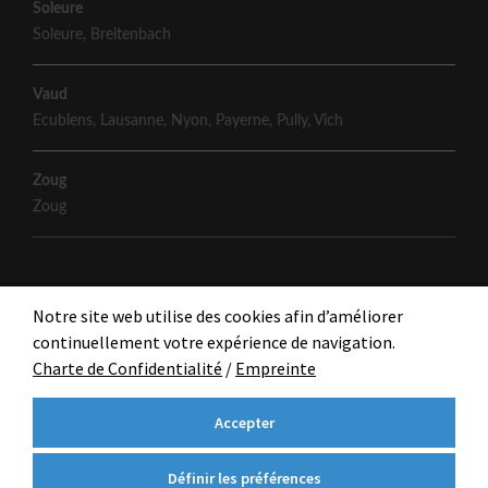
Soleure
Soleure
,
Breitenbach
Vaud
Ecublens
,
Lausanne
,
Nyon
,
Payerne
,
Pully
,
Vich
Zoug
Zoug
Notre site web utilise des cookies afin d’améliorer
continuellement votre expérience de navigation.
Charte de Confidentialité
/
Empreinte
Accepter
Définir les préférences