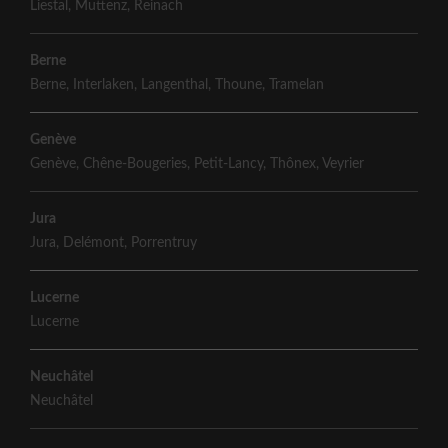
Liestal
,
Muttenz
,
Reinach
Berne
Berne
,
Interlaken
,
Langenthal
,
Thoune
,
Tramelan
Genève
Genève
,
Chêne-Bougeries
,
Petit-Lancy
,
Thônex
,
Veyrier
Jura
Jura
,
Delémont
,
Porrentruy
Lucerne
Lucerne
Neuchâtel
Neuchâtel