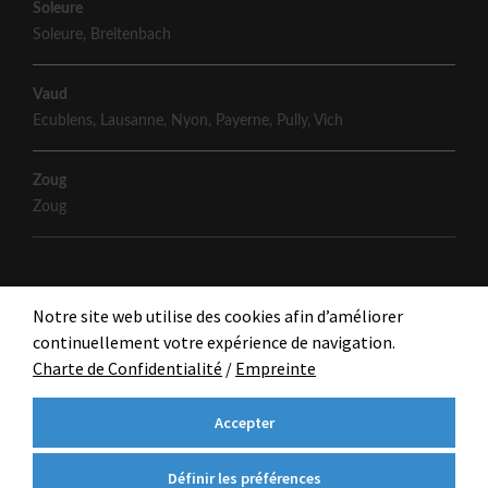
Soleure
Soleure
,
Breitenbach
Vaud
Ecublens
,
Lausanne
,
Nyon
,
Payerne
,
Pully
,
Vich
Zoug
Zoug
Notre site web utilise des cookies afin d’améliorer
continuellement votre expérience de navigation.
Charte de Confidentialité
/
Empreinte
Accepter
Définir les préférences