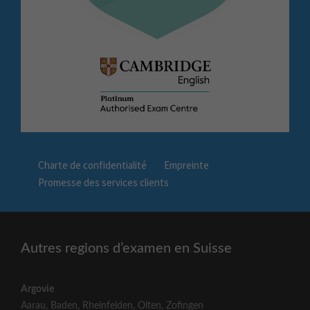
Charte de confidentialité
Empreinte
Promesse des services clients
Autres regions d’examen en Suisse
Argovie
Aarau
,
Baden
,
Rheinfelden
,
Olten
,
Zofingen