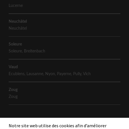
Lucerne
Neuchâtel
Neuchâtel
Soleure
Soleure
,
Breitenbach
Vaud
Ecublens
,
Lausanne
,
Nyon
,
Payerne
,
Pully
,
Vich
Zoug
Zoug
Notre site web utilise des cookies afin d’améliorer