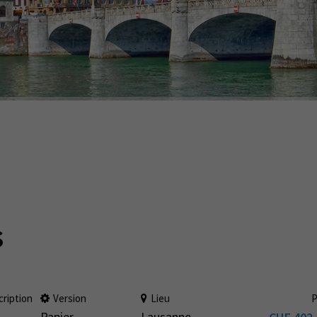
s
cription
Version
Lieu
P
Papier
Lausanne