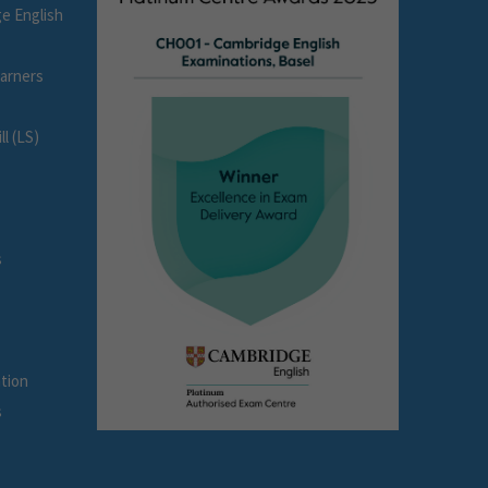
e English
earners
l (LS)
s
tion
s