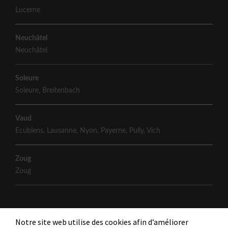
Lucerne
Neuchâtel
Neuchâtel
Soleure
Soleure
,
Breitenbach
Vaud
Ecublens
,
Lausanne
,
Nyon
,
Payerne
,
Pully
,
Vich
Zoug
Zoug
Notre site web utilise des cookies afin d’améliorer