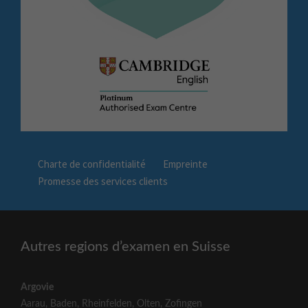
Charte de confidentialité
Empreinte
Promesse des services clients
Autres regions d’examen en Suisse
Argovie
Aarau
,
Baden
,
Rheinfelden
,
Olten
,
Zofingen