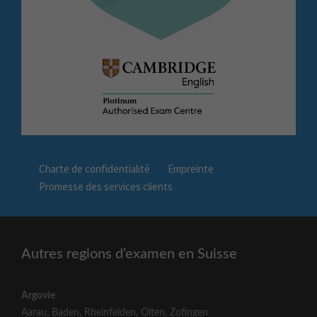
Charte de confidentialité
Empreinte
Promesse des services clients
Autres regions d’examen en Suisse
Argovie
Aarau
,
Baden
,
Rheinfelden
,
Olten
,
Zofingen