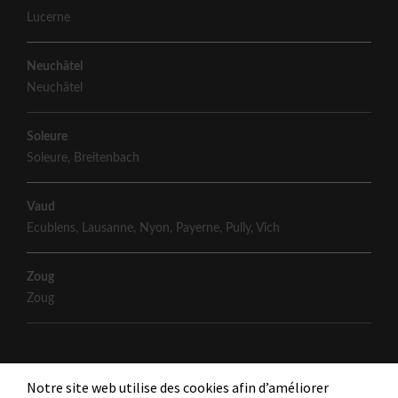
Lucerne
Neuchâtel
Neuchâtel
Soleure
Soleure
,
Breitenbach
Vaud
Ecublens
,
Lausanne
,
Nyon
,
Payerne
,
Pully
,
Vich
Zoug
Zoug
Notre site web utilise des cookies afin d’améliorer