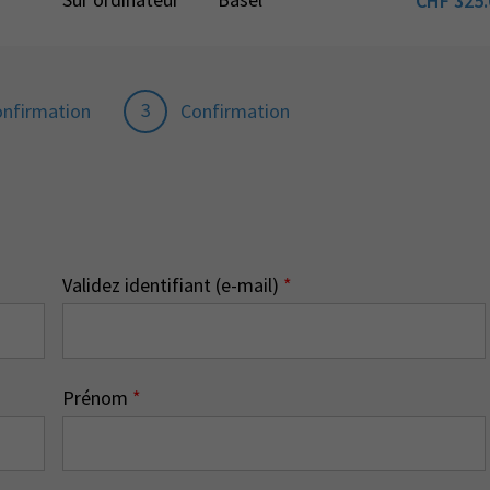
CHF
325.
3
onfirmation
Confirmation
Validez identifiant (e-mail)
*
Prénom
*