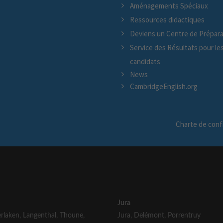
Aménagements Spéciaux
Ressources didactiques
Deviens un Centre de Prépara
Service des Résultats pour le
candidats
News
CambridgeEnglish.org
Charte de confi
Jura
erlaken
,
Langenthal
,
Thoune
,
Jura
,
Delémont
,
Porrentruy