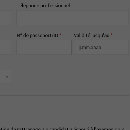
Téléphone professionnel
N° de passeport/ID
*
Validité jusqu'au
*
ption de rattrapage: Le candidat a échoué à l’examen de 3