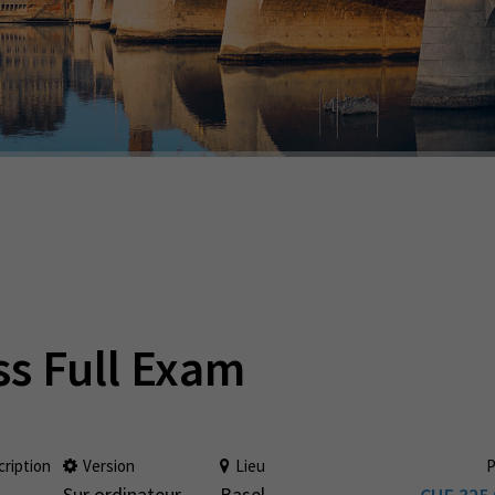
ss Full Exam
cription
Version
Lieu
P
Sur ordinateur
Basel