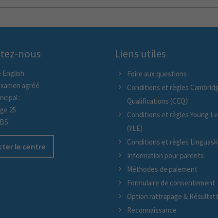
tez-nous
Liens utiles
 English
Foire aux questions
examen agréé
Conditions et règles Cambridg
ncipal :
Qualifications (CEQ)
age 25
Conditions et règles Young L
/BS
(YLE)
Conditions et règles Linguaskil
ter le centre
Information pour parents
Méthodes de paiement
Formulaire de consentement
Option rattrapage & Résultat
Reconnaissance