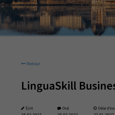
Retour
LinguaSkill Busine
Écrit
Oral
Délai d’ins
25.02.2027
25.02.2027
27.01.2027