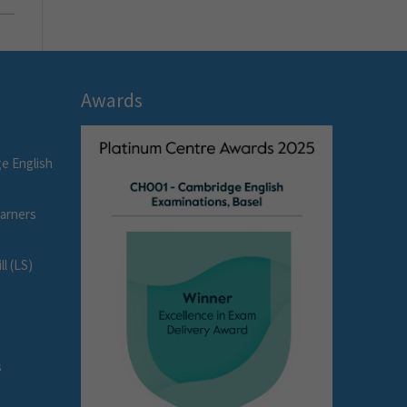
Awards
e English
earners
l (LS)
s