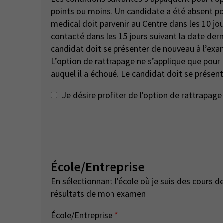
points ou moins. Un candidate a été absent pour des raisons de santé ou de compassion - un certificat
medical doit parvenir au Centre dans les 10 jou
contacté dans les 15 jours suivant la date dern
candidat doit se présenter de nouveau à l’exa
L’option de rattrapage ne s’applique que pou
auquel il a échoué. Le candidat doit se présent
Je désire profiter de l'option de rattrapa
École/Entreprise
En sélectionnant l'école où je suis des cours de préparation, je consens à ce que l'école ait accès aux
résultats de mon examen
École/Entreprise
*