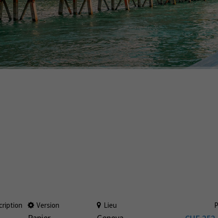
cription
Version
Lieu
P
Papier
Geneva