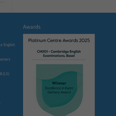
Awards
e English
earners
l (LS)
s