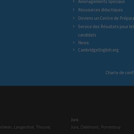
Aménagements Spéciaux
Ressources didactiques
Deviens un Centre de Prépara
Service des Résultats pour le
candidats
News
CambridgeEnglish.org
Charte de confi
Jura
erlaken
,
Langenthal
,
Thoune
,
Jura
,
Delémont
,
Porrentruy