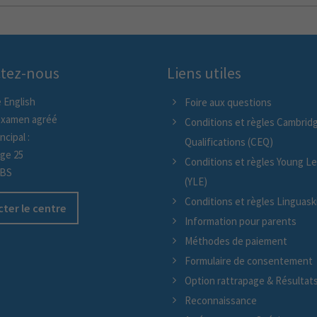
tez-nous
Liens utiles
 English
Foire aux questions
examen agréé
Conditions et règles Cambridg
ncipal :
Qualifications (CEQ)
age 25
Conditions et règles Young L
/BS
(YLE)
Conditions et règles Linguaskil
ter le centre
Information pour parents
Méthodes de paiement
Formulaire de consentement
Option rattrapage & Résultat
Reconnaissance