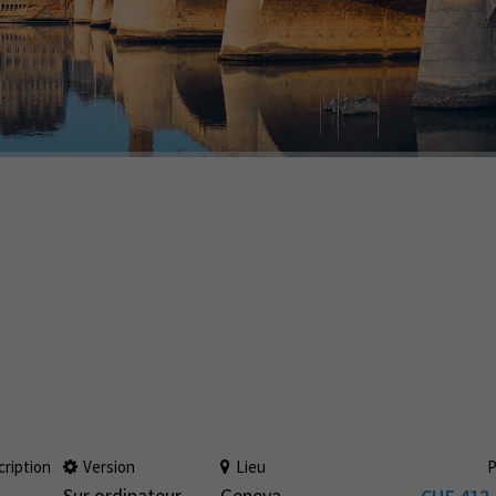
cription
Version
Lieu
P
Sur ordinateur
Geneva