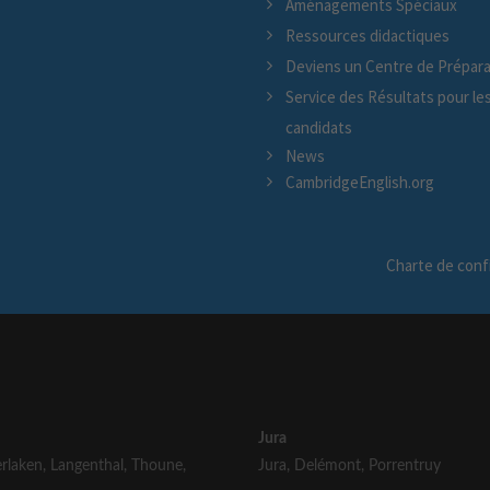
Aménagements Spéciaux
Ressources didactiques
Deviens un Centre de Prépara
Service des Résultats pour le
candidats
News
CambridgeEnglish.org
Charte de confi
Jura
erlaken
,
Langenthal
,
Thoune
,
Jura
,
Delémont
,
Porrentruy