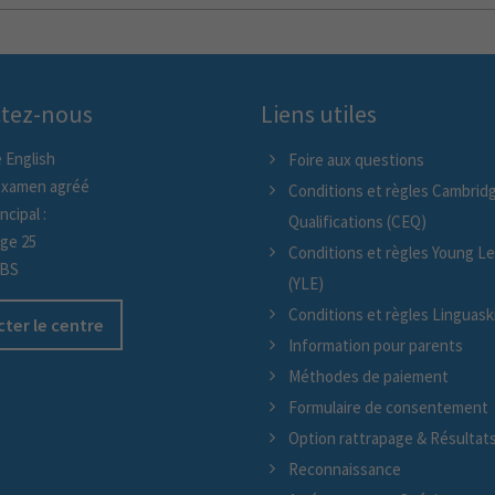
tez-nous
Liens utiles
 English
Foire aux questions
examen agréé
Conditions et règles Cambridg
ncipal :
Qualifications (CEQ)
age 25
Conditions et règles Young L
/BS
(YLE)
Conditions et règles Linguaskil
ter le centre
Information pour parents
Méthodes de paiement
Formulaire de consentement
Option rattrapage & Résultat
Reconnaissance