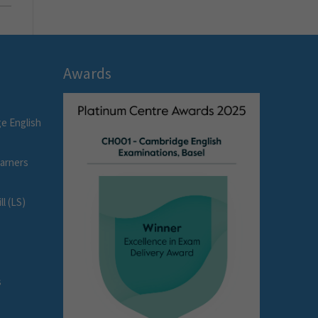
Awards
e English
earners
l (LS)
s