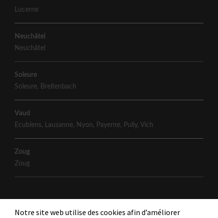
Lucerne
Neuchâtel
Neuchâtel
Soleure
Soleure
,
Breitenbach
Vaud
Ecublens
,
Lausanne
,
Nyon
,
Payerne
,
Pully
,
Vich
Zoug
Zoug
Notre site web utilise des cookies afin d’améliorer