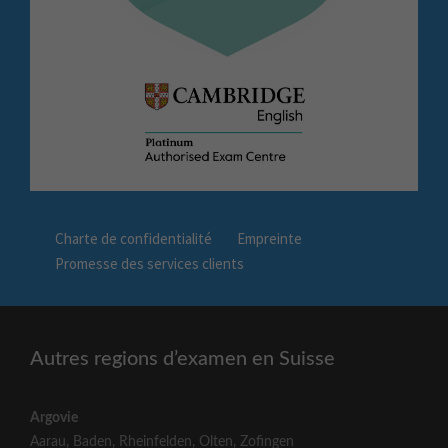
Charte de confidentialité
Empreinte
Promesse des services clients
Autres regions d’examen en Suisse
Argovie
Aarau
,
Baden
,
Rheinfelden
,
Olten
,
Zofingen