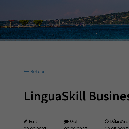
Retour
LinguaSkill Busine
Écrit
Oral
Délai d’ins
02.06.2027
02.06.2027
12.05.2027