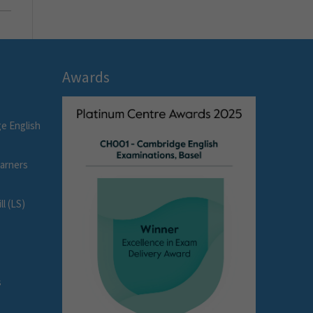
Awards
e English
earners
l (LS)
s