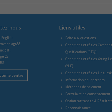
tez-nous
Liens utiles
 English
Foire aux questions
examen agréé
Conditions et règles Cambridg
ncipal :
Qualifications (CEQ)
age 25
Conditions et règles Young L
/BS
(YLE)
Conditions et règles Linguaskil
ter le centre
Information pour parents
Méthodes de paiement
Formulaire de consentement
Option rattrapage & Résultat
Reconnaissance