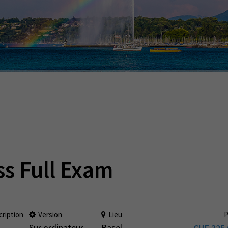
ss Full Exam
cription
Version
Lieu
P
Sur ordinateur
Basel