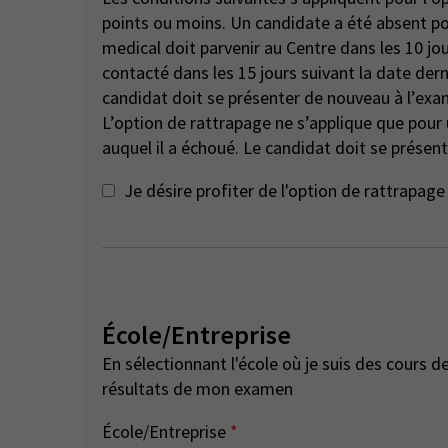
points ou moins. Un candidate a été absent pour des raisons de santé ou de compassion - un certificat
medical doit parvenir au Centre dans les 10 jou
contacté dans les 15 jours suivant la date dern
candidat doit se présenter de nouveau à l’exa
L’option de rattrapage ne s’applique que pou
auquel il a échoué. Le candidat doit se présent
Je désire profiter de l'option de rattrapa
École/Entreprise
En sélectionnant l'école où je suis des cours de préparation, je consens à ce que l'école ait accès aux
résultats de mon examen
École/Entreprise
*