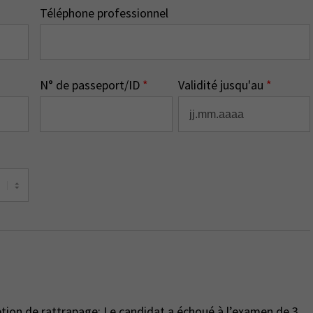
Téléphone professionnel
N° de passeport/ID
*
Validité jusqu'au
*
ption de rattrapage: Le candidat a échoué à l’examen de 3