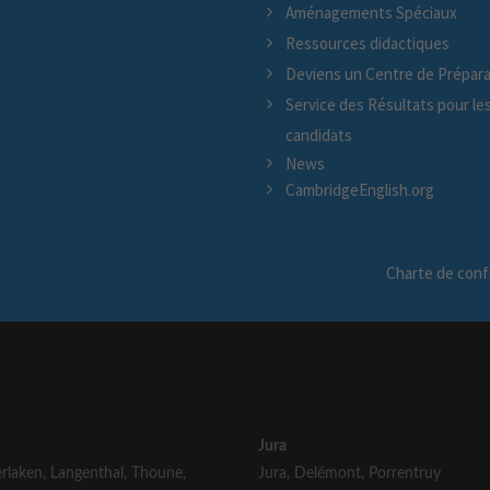
Aménagements Spéciaux
Ressources didactiques
Deviens un Centre de Prépara
Service des Résultats pour le
candidats
News
CambridgeEnglish.org
Charte de confi
Jura
erlaken
,
Langenthal
,
Thoune
,
Jura
,
Delémont
,
Porrentruy