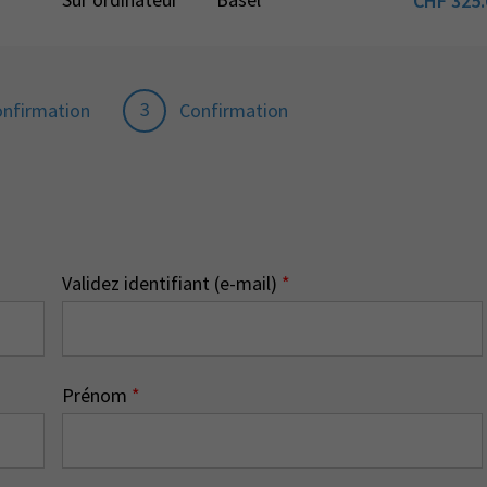
CHF
325.
3
onfirmation
Confirmation
Validez identifiant (e-mail)
*
Prénom
*