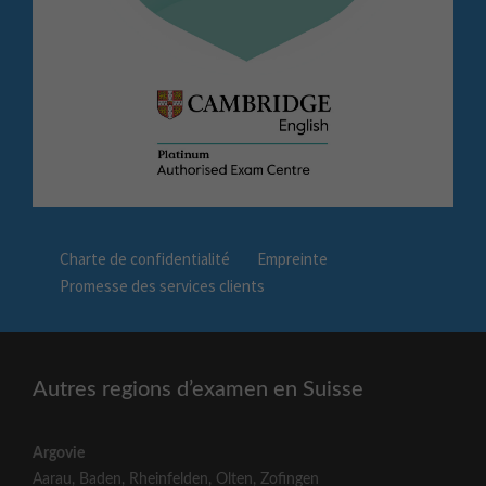
Charte de confidentialité
Empreinte
Promesse des services clients
Autres regions d’examen en Suisse
Argovie
Aarau
,
Baden
,
Rheinfelden
,
Olten
,
Zofingen