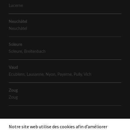
Lucerne
Neuchâtel
Neuchâtel
Soleure
Soleure
,
Breitenbach
Vaud
Ecublens
,
Lausanne
,
Nyon
,
Payerne
,
Pully
,
Vich
Zoug
Zoug
Notre site web utilise des cookies afin d’améliorer