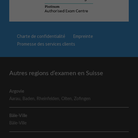
Charte de confidentialité
Empreinte
Promesse des services clients
Autres regions d’examen en Suisse
Argovie
Aarau
,
Baden
,
Rheinfelden
,
Olten
,
Zofingen
Bâle-Ville
Bâle-Ville