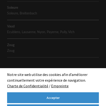
Soleure
Soleure
,
Breitenbach
Vaud
Ecublens
,
Lausanne
,
Nyon
,
Payerne
,
Pully
,
Vich
Zoug
Zoug
Notre site web utilise des cookies afin d’améliorer
continuellement votre expérience de navigation.
Charte de Confidentialité
/
Empreinte
Accepter