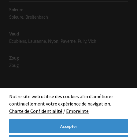
Soleure
Soleure
,
Breitenbach
Vaud
Ecublens
,
Lausanne
,
Nyon
,
Payerne
,
Pully
,
Vich
Zoug
Zoug
Notre site web utilise des cookies afin d’améliorer
continuellement votre expérience de navigation.
Charte de Confidentialité
/
Empreinte
Accepter