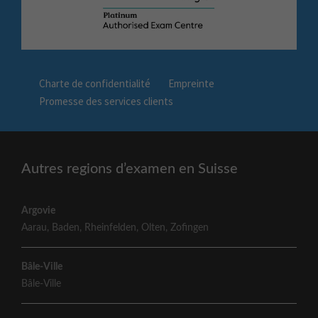
Charte de confidentialité
Empreinte
Promesse des services clients
Autres regions d’examen en Suisse
Argovie
Aarau
,
Baden
,
Rheinfelden
,
Olten
,
Zofingen
Bâle-Ville
Bâle-Ville