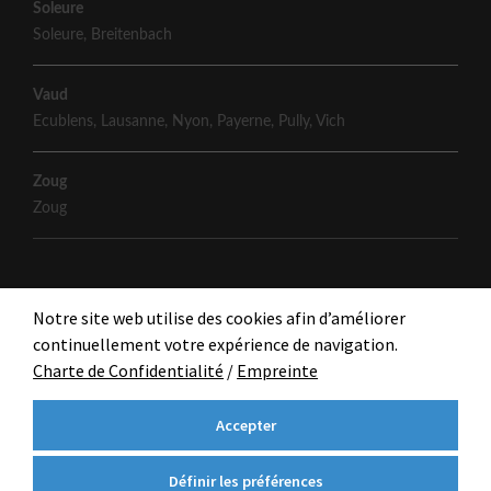
Soleure
Soleure
,
Breitenbach
Vaud
Ecublens
,
Lausanne
,
Nyon
,
Payerne
,
Pully
,
Vich
Zoug
Zoug
Notre site web utilise des cookies afin d’améliorer
continuellement votre expérience de navigation.
Charte de Confidentialité
/
Empreinte
Accepter
Définir les préférences