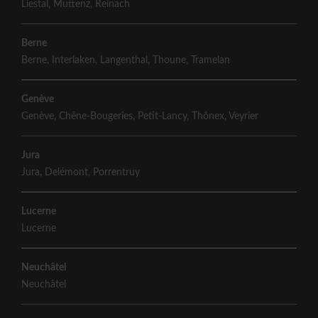
Liestal
,
Muttenz
,
Reinach
Berne
Berne
,
Interlaken
,
Langenthal
,
Thoune
,
Tramelan
Genève
Genève
,
Chêne-Bougeries
,
Petit-Lancy
,
Thônex
,
Veyrier
Jura
Jura
,
Delémont
,
Porrentruy
Lucerne
Lucerne
Neuchâtel
Neuchâtel