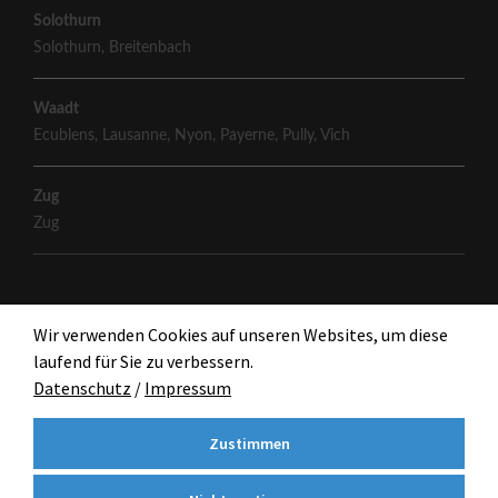
Solothurn
Solothurn
,
Breitenbach
Waadt
Ecublens
,
Lausanne
,
Nyon
,
Payerne
,
Pully
,
Vich
Zug
Zug
Wir verwenden Cookies auf unseren Websites, um diese
laufend für Sie zu verbessern.
Datenschutz
/
Impressum
Zustimmen