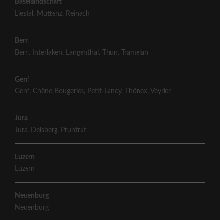
Basellandschaft
Liestal
,
Muttenz
,
Reinach
Bern
Bern
,
Interlaken
,
Langenthal
,
Thun
,
Tramelan
Genf
Genf
,
Chêne-Bougeries
,
Petit-Lancy
,
Thônex
,
Veyrier
Jura
Jura
,
Delsberg
,
Pruntrut
Luzern
Luzern
Neuenburg
Neuenburg