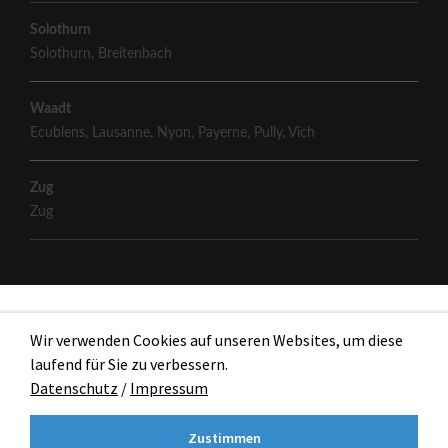
Solothurn
Solothurn
,
Breitenbach
Waadt
Ecublens
,
Lausanne
,
Nyon
,
Payerne
,
Pully
,
Vich
Zug
Zug
Wir verwenden Cookies auf unseren Websites, um diese
laufend für Sie zu verbessern.
Datenschutz
/
Impressum
Zustimmen