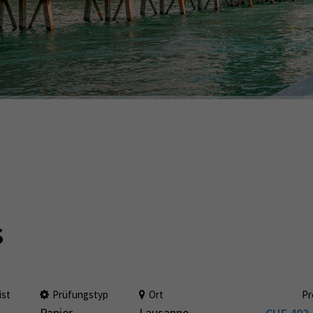
s
ist
Prüfungstyp
Ort
Pr
Papier
Lausanne