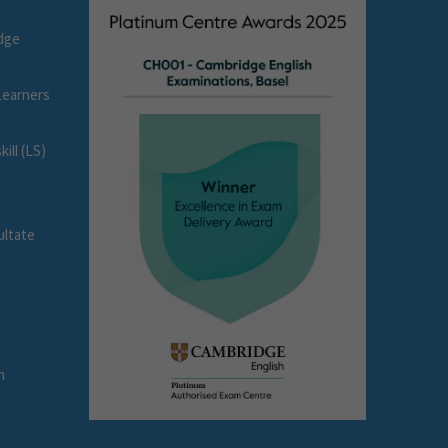
dge
earners
ll (LS)
ultate
e
n