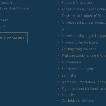
 English
Fragen & Antworten
d Exam Centre Basel
Anmeldebedingungen Cambri
e:
English Qualifications (CEQ)
Anlage 25
Anmeldebedingungen Young L
l/BS
(YLE)
Anmeldebedingungen Linguaski
tieren Sie uns
Informationen für Eltern
Zahlungsmöglichkeiten
Prüfungswiederholung & Res
Anerkennung
Spezialvorkehrungen
Lehrmittel
Werde ein Preparation Centr
Ergebnisdienst für Kandidate
Aktuelles
CambridgeEnglish.org