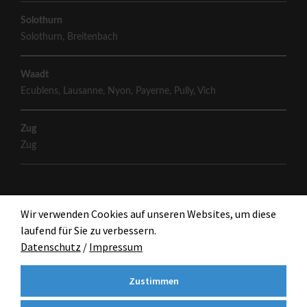
Solothurn
Solothurn
,
Breitenbach
Waadt
Ecublens
,
Lausanne
,
Nyon
,
Payerne
,
Pully
,
Vich
Zug
Zug
Wir verwenden Cookies auf unseren Websites, um diese
laufend für Sie zu verbessern.
Datenschutz
/
Impressum
Zustimmen