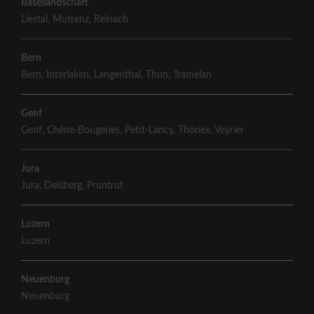
Basellandschaft
Liestal
,
Muttenz
,
Reinach
Bern
Bern
,
Interlaken
,
Langenthal
,
Thun
,
Tramelan
Genf
Genf
,
Chêne-Bougeries
,
Petit-Lancy
,
Thônex
,
Veyrier
Jura
Jura
,
Delsberg
,
Pruntrut
Luzern
Luzern
Neuenburg
Neuenburg