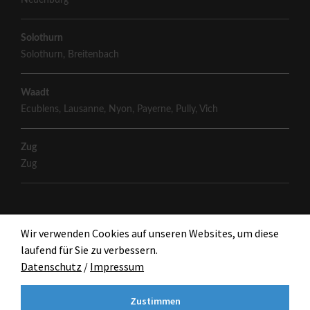
Neuenburg
Solothurn
Solothurn
,
Breitenbach
Waadt
Ecublens
,
Lausanne
,
Nyon
,
Payerne
,
Pully
,
Vich
Zug
Zug
Wir verwenden Cookies auf unseren Websites, um diese
laufend für Sie zu verbessern.
Datenschutz
/
Impressum
Zustimmen