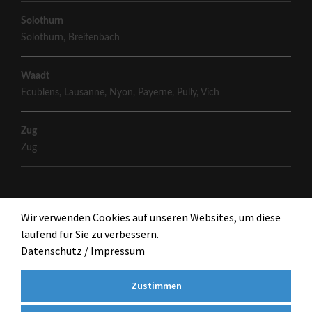
Solothurn
Solothurn
,
Breitenbach
Waadt
Ecublens
,
Lausanne
,
Nyon
,
Payerne
,
Pully
,
Vich
Zug
Zug
Wir verwenden Cookies auf unseren Websites, um diese
laufend für Sie zu verbessern.
Datenschutz
/
Impressum
Zustimmen