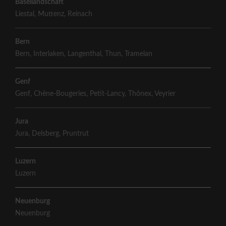
Basellandschaft
Liestal
,
Muttenz
,
Reinach
Bern
Bern
,
Interlaken
,
Langenthal
,
Thun
,
Tramelan
Genf
Genf
,
Chêne-Bougeries
,
Petit-Lancy
,
Thônex
,
Veyrier
Jura
Jura
,
Delsberg
,
Pruntrut
Luzern
Luzern
Neuenburg
Neuenburg