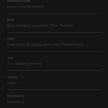
Basellandschaft
Liestal
,
Muttenz
,
Reinach
Bern
Bern
,
Interlaken
,
Langenthal
,
Thun
,
Tramelan
Genf
Genf
,
Chêne-Bougeries
,
Petit-Lancy
,
Thônex
,
Veyrier
Jura
Jura
,
Delsberg
,
Pruntrut
Luzern
Luzern
Neuenburg
Neuenburg