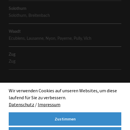
Solothurn
Solothurn
,
Breitenbach
Waadt
Ecublens
,
Lausanne
,
Nyon
,
Payerne
,
Pully
,
Vich
Zug
Zug
Wir verwenden Cookies auf unseren Websites, um diese
laufend für Sie zu verbessern.
Datenschutz
/
Impressum
Zustimmen