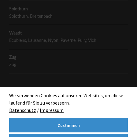
Solothurn
Solothurn
,
Breitenbach
Waadt
Ecublens
,
Lausanne
,
Nyon
,
Payerne
,
Pully
,
Vich
Zug
Zug
Wir verwenden Cookies auf unseren Websites, um diese
laufend für Sie zu verbessern.
Datenschutz
/
Impressum
Zustimmen