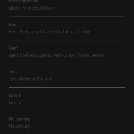
Basellandschaft
Liestal
,
Muttenz
,
Reinach
Bern
Bern
,
Interlaken
,
Langenthal
,
Thun
,
Tramelan
Genf
Genf
,
Chêne-Bougeries
,
Petit-Lancy
,
Thônex
,
Veyrier
Jura
Jura
,
Delsberg
,
Pruntrut
Luzern
Luzern
Neuenburg
Neuenburg