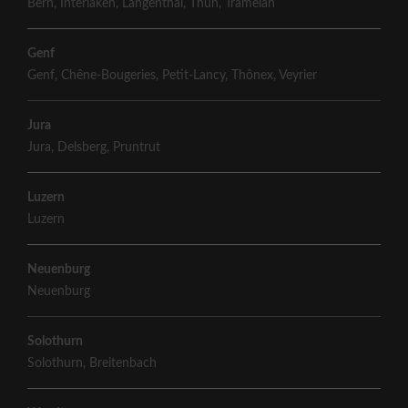
Bern
,
Interlaken
,
Langenthal
,
Thun
,
Tramelan
Genf
Genf
,
Chêne-Bougeries
,
Petit-Lancy
,
Thônex
,
Veyrier
Jura
Jura
,
Delsberg
,
Pruntrut
Luzern
Luzern
Neuenburg
Neuenburg
Solothurn
Solothurn
,
Breitenbach