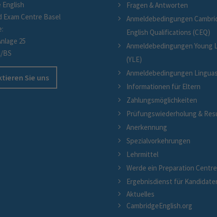
 English
Fragen & Antworten
d Exam Centre Basel
Anmeldebedingungen Cambri
e:
English Qualifications (CEQ)
Anlage 25
Anmeldebedingungen Young L
l/BS
(YLE)
Anmeldebedingungen Linguaski
tieren Sie uns
Informationen für Eltern
Zahlungsmöglichkeiten
Prüfungswiederholung & Res
Anerkennung
Spezialvorkehrungen
Lehrmittel
Werde ein Preparation Centr
Ergebnisdienst für Kandidate
Aktuelles
CambridgeEnglish.org