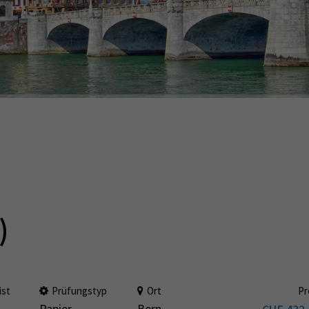
)
ist
Prüfungstyp
Ort
Pr
Papier
Bern