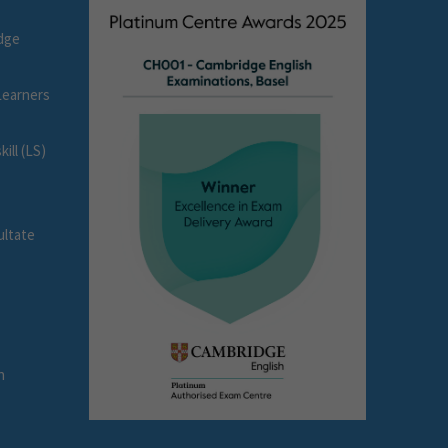
dge
earners
ll (LS)
ultate
e
n