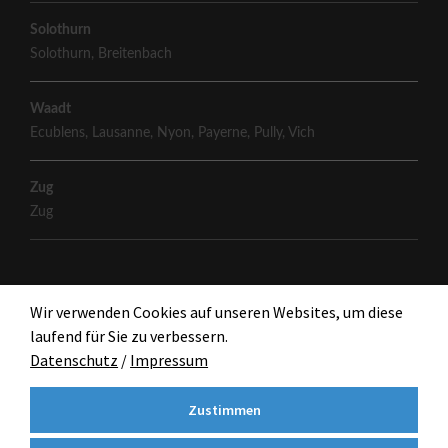
Solothurn
Solothurn
,
Breitenbach
Waadt
Ecublens
,
Lausanne
,
Nyon
,
Payerne
,
Pully
,
Vich
Zug
Zug
Wir verwenden Cookies auf unseren Websites, um diese
laufend für Sie zu verbessern.
Datenschutz
/
Impressum
Zustimmen