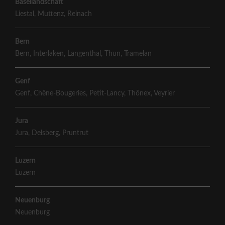
Basellandschaft
Liestal
,
Muttenz
,
Reinach
Bern
Bern
,
Interlaken
,
Langenthal
,
Thun
,
Tramelan
Genf
Genf
,
Chêne-Bougeries
,
Petit-Lancy
,
Thônex
,
Veyrier
Jura
Jura
,
Delsberg
,
Pruntrut
Luzern
Luzern
Neuenburg
Neuenburg