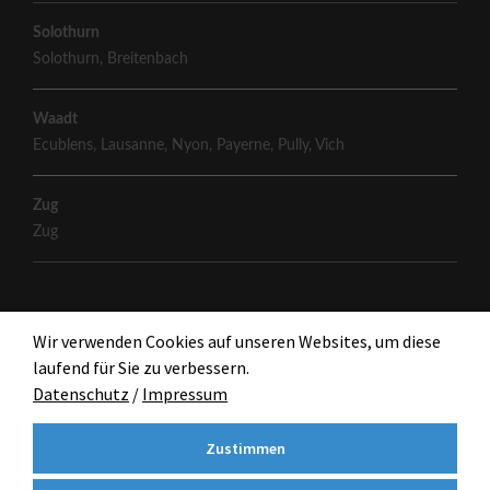
Solothurn
Solothurn
,
Breitenbach
Waadt
Ecublens
,
Lausanne
,
Nyon
,
Payerne
,
Pully
,
Vich
Zug
Zug
Wir verwenden Cookies auf unseren Websites, um diese
laufend für Sie zu verbessern.
Datenschutz
/
Impressum
Zustimmen