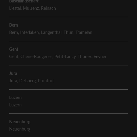
Basellandschaft
Liestal
,
Muttenz
,
Reinach
Bern
Bern
,
Interlaken
,
Langenthal
,
Thun
,
Tramelan
Genf
Genf
,
Chêne-Bougeries
,
Petit-Lancy
,
Thônex
,
Veyrier
Jura
Jura
,
Delsberg
,
Pruntrut
Luzern
Luzern
Neuenburg
Neuenburg