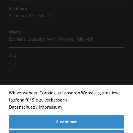
Solothurn
Solothurn
,
Breitenbach
Waadt
Ecublens
,
Lausanne
,
Nyon
,
Payerne
,
Pully
,
Vich
Zug
Zug
Wir verwenden Cookies auf unseren Websites, um diese
laufend für Sie zu verbessern.
Datenschutz
/
Impressum
Zustimmen