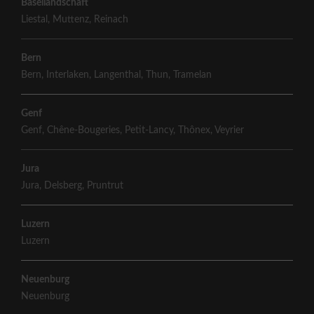
Basellandschaft
Liestal
,
Muttenz
,
Reinach
Bern
Bern
,
Interlaken
,
Langenthal
,
Thun
,
Tramelan
Genf
Genf
,
Chêne-Bougeries
,
Petit-Lancy
,
Thônex
,
Veyrier
Jura
Jura
,
Delsberg
,
Pruntrut
Luzern
Luzern
Neuenburg
Neuenburg