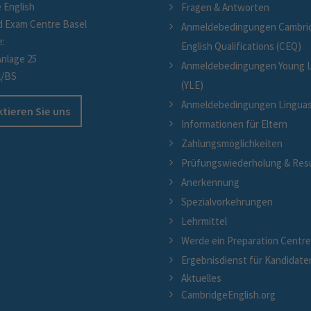
 English
Fragen & Antworten
d Exam Centre Basel
Anmeldebedingungen Cambri
e:
English Qualifications (CEQ)
Anlage 25
Anmeldebedingungen Young L
l/BS
(YLE)
Anmeldebedingungen Linguaski
tieren Sie uns
Informationen für Eltern
Zahlungsmöglichkeiten
Prüfungswiederholung & Res
Anerkennung
Spezialvorkehrungen
Lehrmittel
Werde ein Preparation Centr
Ergebnisdienst für Kandidate
Aktuelles
CambridgeEnglish.org