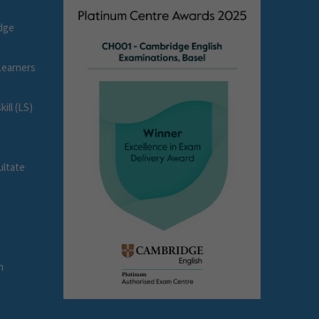
dge
earners
ll (LS)
ultate
e
n