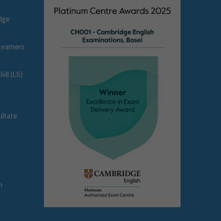
dge
earners
ll (LS)
ultate
e
n