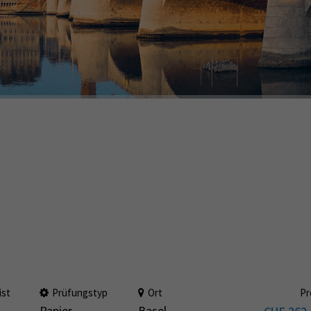
ist
Prüfungstyp
Ort
Pr
Papier
Basel