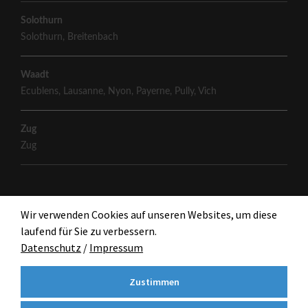
Solothurn
Solothurn
,
Breitenbach
Waadt
Ecublens
,
Lausanne
,
Nyon
,
Payerne
,
Pully
,
Vich
Zug
Zug
Wir verwenden Cookies auf unseren Websites, um diese
laufend für Sie zu verbessern.
Datenschutz
/
Impressum
Zustimmen