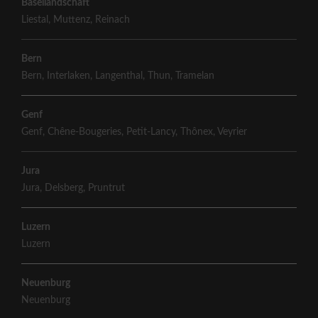
Basellandschaft
Liestal
,
Muttenz
,
Reinach
Bern
Bern
,
Interlaken
,
Langenthal
,
Thun
,
Tramelan
Genf
Genf
,
Chêne-Bougeries
,
Petit-Lancy
,
Thônex
,
Veyrier
Jura
Jura
,
Delsberg
,
Pruntrut
Luzern
Luzern
Neuenburg
Neuenburg