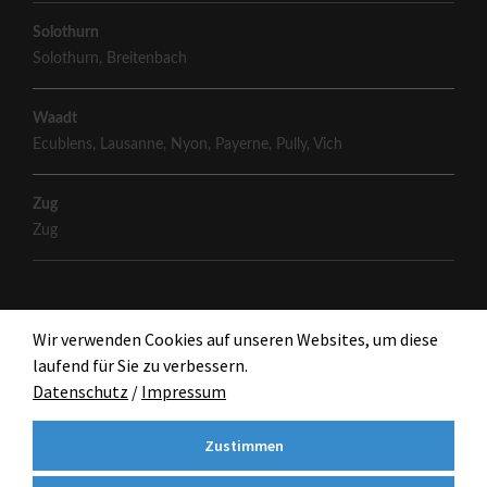
Solothurn
Solothurn
,
Breitenbach
Waadt
Ecublens
,
Lausanne
,
Nyon
,
Payerne
,
Pully
,
Vich
Zug
Zug
Wir verwenden Cookies auf unseren Websites, um diese
laufend für Sie zu verbessern.
Datenschutz
/
Impressum
Zustimmen