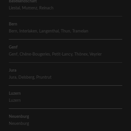
Basellandschaft
Liestal
,
Muttenz
,
Reinach
Bern
Bern
,
Interlaken
,
Langenthal
,
Thun
,
Tramelan
Genf
Genf
,
Chêne-Bougeries
,
Petit-Lancy
,
Thônex
,
Veyrier
Jura
Jura
,
Delsberg
,
Pruntrut
Luzern
Luzern
Neuenburg
Neuenburg