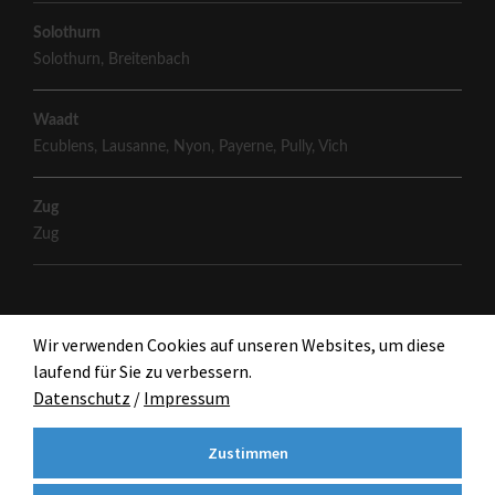
Solothurn
Solothurn
,
Breitenbach
Waadt
Ecublens
,
Lausanne
,
Nyon
,
Payerne
,
Pully
,
Vich
Zug
Zug
Wir verwenden Cookies auf unseren Websites, um diese
laufend für Sie zu verbessern.
Datenschutz
/
Impressum
Zustimmen