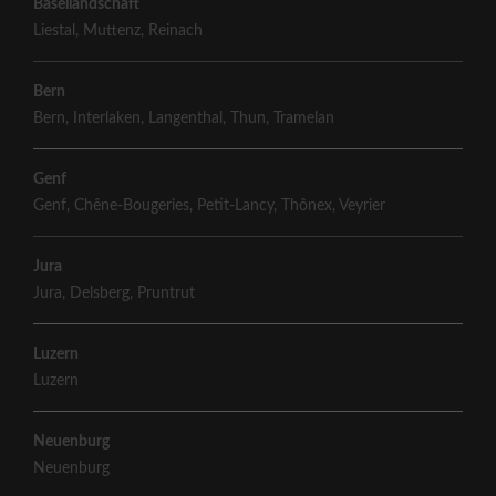
Basellandschaft
Liestal
,
Muttenz
,
Reinach
Bern
Bern
,
Interlaken
,
Langenthal
,
Thun
,
Tramelan
Genf
Genf
,
Chêne-Bougeries
,
Petit-Lancy
,
Thônex
,
Veyrier
Jura
Jura
,
Delsberg
,
Pruntrut
Luzern
Luzern
Neuenburg
Neuenburg