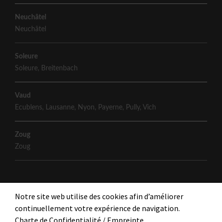
Neuchâtel
Neuchâtel
Soleure
Soleure
,
Breitenbach
Vaud
Ecublens
,
Lausanne
,
Nyon
,
Payerne
,
Pully
,
Vich
Zoug
Zoug
Notre site web utilise des cookies afin d’améliorer
continuellement votre expérience de navigation.
Charte de Confidentialité
/
Empreinte