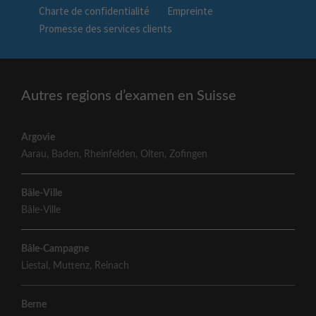
Charte de confidentialité
Empreinte
Promesse des services clients
Autres regions d’examen en Suisse
Argovie
Aarau
,
Baden
,
Rheinfelden
,
Olten
,
Zofingen
Bâle-Ville
Bâle-Ville
Bâle-Campagne
Liestal
,
Muttenz
,
Reinach
Berne