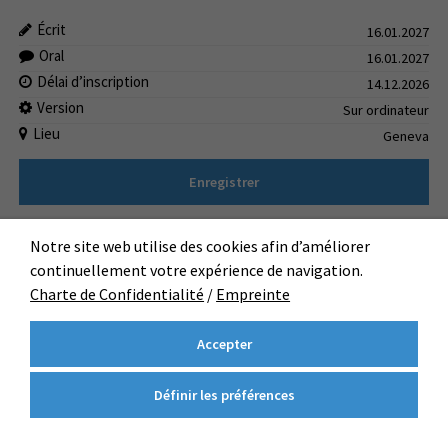
Écrit
16.01.2027
Oral
16.01.2027
Délai d’inscription
14.12.2026
Version
Sur ordinateur
Lieu
Geneva
Enregistrer
Notre site web utilise des cookies afin d’améliorer
continuellement votre expérience de navigation.
B2 First Digital
Nombre limité de places
Charte de Confidentialité
/
Empreinte
CHF
412.50
Accepter
Écrit
16.01.2027
Oral
16.01.2027
Définir les préférences
Délai d’inscription
14.12.2026
Version
Sur ordinateur