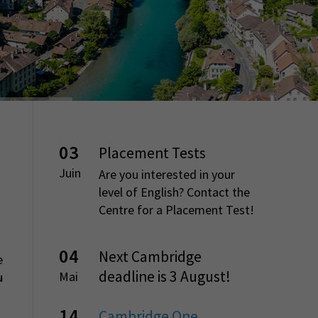
03
Placement Tests
Juin
Are you interested in your
level of English? Contact the
Centre for a Placement Test!
04
Next Cambridge
e
deadline is 3 August!
Mai
u
14
Cambridge One