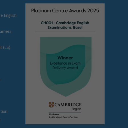
e English
earners
l (LS)
s
tion
s