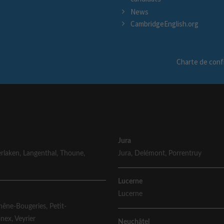
News
CambridgeEnglish.org
Charte de confi
Jura
erlaken
,
Langenthal
,
Thoune
,
Jura
,
Delémont
,
Porrentruy
Lucerne
Lucerne
hêne-Bougeries
,
Petit-
ônex
,
Veyrier
Neuchâtel