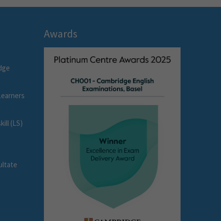
Awards
dge
earners
ll (LS)
ultate
e