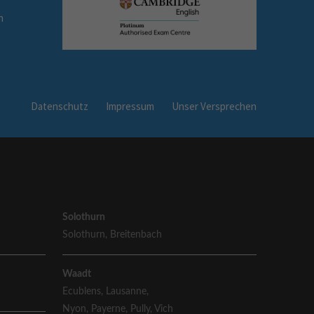
n
Datenschutz
Impressum
Unser Versprechen
Solothurn
Solothurn
,
Breitenbach
Waadt
Ecublens
,
Lausanne
,
Nyon
,
Payerne
,
Pully
,
Vich