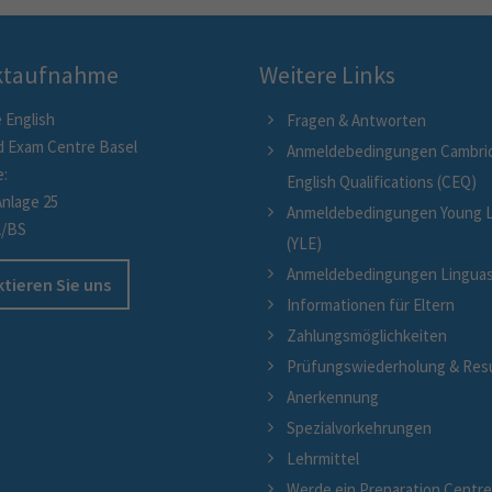
ktaufnahme
Weitere Links
 English
Fragen & Antworten
d Exam Centre Basel
Anmeldebedingungen Cambri
e:
English Qualifications (CEQ)
Anlage 25
Anmeldebedingungen Young L
l/BS
(YLE)
Anmeldebedingungen Linguaski
tieren Sie uns
Informationen für Eltern
Zahlungsmöglichkeiten
Prüfungswiederholung & Res
Anerkennung
Spezialvorkehrungen
Lehrmittel
Werde ein Preparation Centr