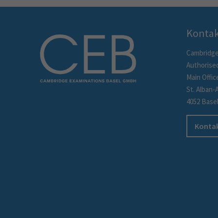
Konta
Cambridge
Authorise
Main Offic
St. Alban-
4052 Base
Kontak