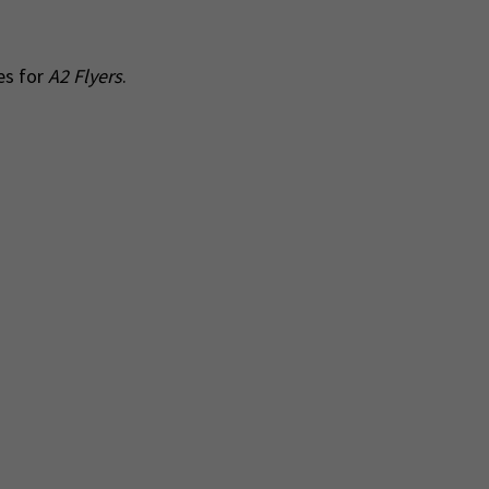
es for
A2 Flyers
.