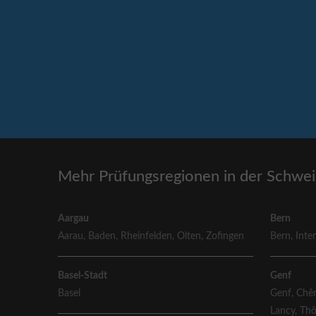
Mehr Prüfungsregionen in der Schwei
Aargau
Bern
Aarau
,
Baden
,
Rheinfelden
,
Olten
,
Zofingen
Bern
,
Inte
Basel-Stadt
Genf
Basel
Genf
,
Chên
Lancy
,
Th