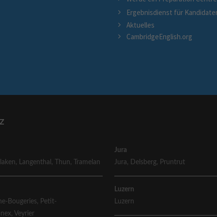
Ergebnisdienst für Kandidate
Aktuelles
CambridgeEnglish.org
z
Jura
rlaken
,
Langenthal
,
Thun
,
Tramelan
Jura
,
Delsberg
,
Pruntrut
Luzern
e-Bougeries
,
Petit-
Luzern
ônex
,
Veyrier