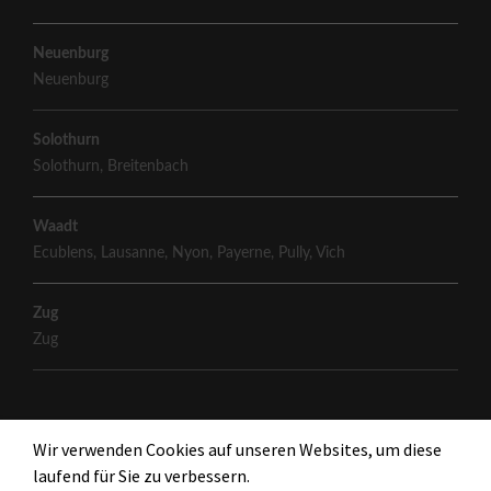
Neuenburg
Neuenburg
Solothurn
Solothurn
,
Breitenbach
Waadt
Ecublens
,
Lausanne
,
Nyon
,
Payerne
,
Pully
,
Vich
Zug
Zug
Wir verwenden Cookies auf unseren Websites, um diese
laufend für Sie zu verbessern.