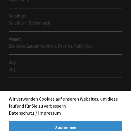
Neuenburg
Solothurn
Solothurn
,
Breitenbach
Waadt
Ecublens
,
Lausanne
,
Nyon
,
Payerne
,
Pully
,
Vich
Zug
Zug
Wir verwenden Cookies auf unseren Websites, um diese
laufend für Sie zu verbessern.
Datenschutz
/
Impressum
Zustimmen