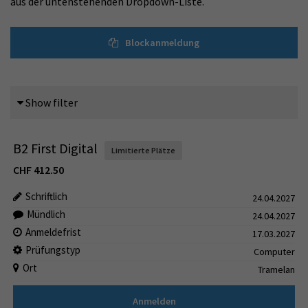
aus der untenstehenden Dropdown-Liste.
Blockanmeldung
Show filter
B2 First Digital
Limitierte Plätze
CHF
412.50
Schriftlich
24.04.2027
Mündlich
24.04.2027
Anmeldefrist
17.03.2027
Prüfungstyp
Computer
Ort
Tramelan
Anmelden